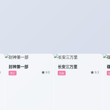
封神第一部
长安三万里
8
9.0
9.3
奇幻
动画