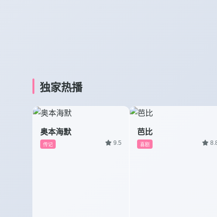
独家热播
奥本海默
芭比
9.5
8.
传记
喜剧