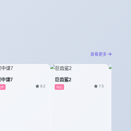
查看更多
碟中谍7
巨齿鲨2
孤注一
8.2
7.5
动作
科幻
犯罪