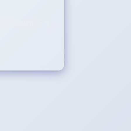
族的阴谋者复仇。一场