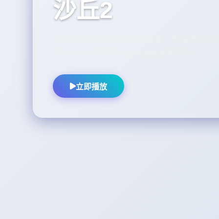
沙丘2
保罗·厄崔迪与弗雷曼人联手，向毁灭他家
关于命运与生存的史诗战役即将打响。
立即播放