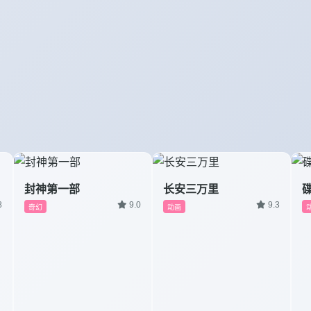
封神第一部
长安三万里
8
9.0
9.3
奇幻
动画