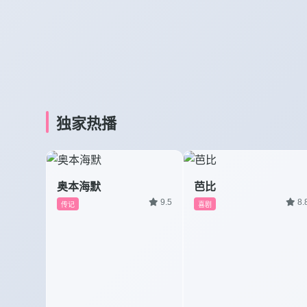
独家热播
奥本海默
芭比
9.5
8.
传记
喜剧