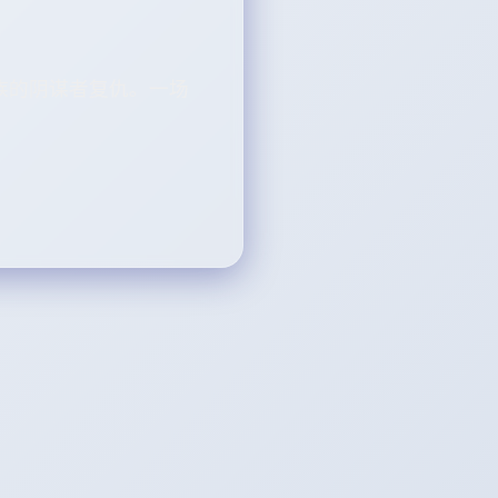
族的阴谋者复仇。一场