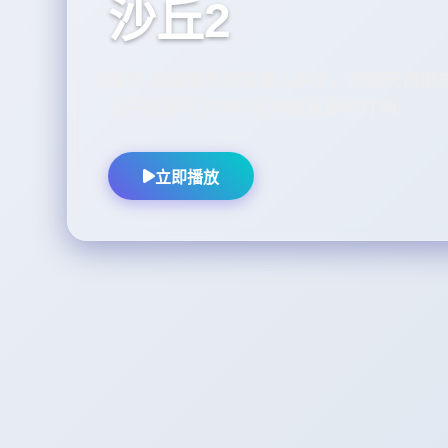
沙丘2
保罗·厄崔迪与弗雷曼人联手，向毁灭他家
关于命运与生存的史诗战役即将打响。
立即播放