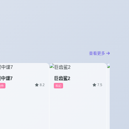
查看更多
碟中谍7
巨齿鲨2
孤注一
8.2
7.5
动作
科幻
犯罪