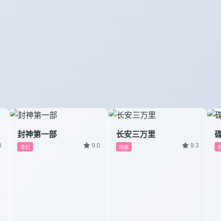
封神第一部
长安三万里
8
9.0
9.3
奇幻
动画