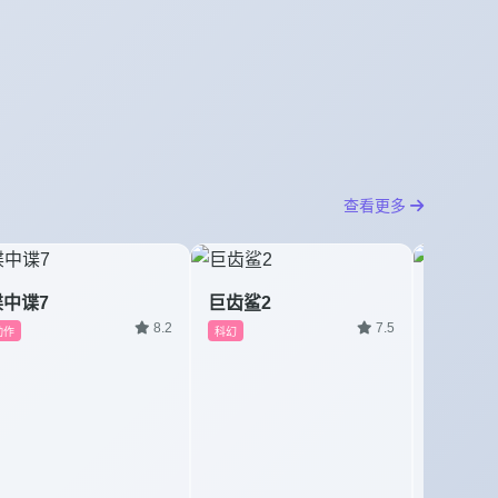
查看更多
碟中谍7
巨齿鲨2
孤注一
8.2
7.5
动作
科幻
犯罪