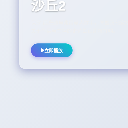
沙丘2
保罗·厄崔迪与弗雷曼人联手，向毁灭他家
关于命运与生存的史诗战役即将打响。
立即播放