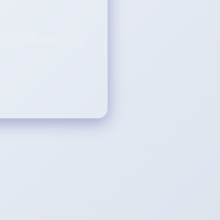
族的阴谋者复仇。一场