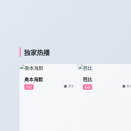
独家热播
奥本海默
芭比
9.5
8.
传记
喜剧